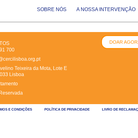
SOBRE NÓS
A NOSSA INTERVENÇÃO
DOAR AGOR
TOS
91 700
@cercilisboa.org.pt
velino Teixeira da Mota, Lote E
033 Lisboa
tamento
Reservada
MOS E CONDIÇÕES
POLÍTICA DE PRIVACIDADE
LIVRO DE RECLAMA