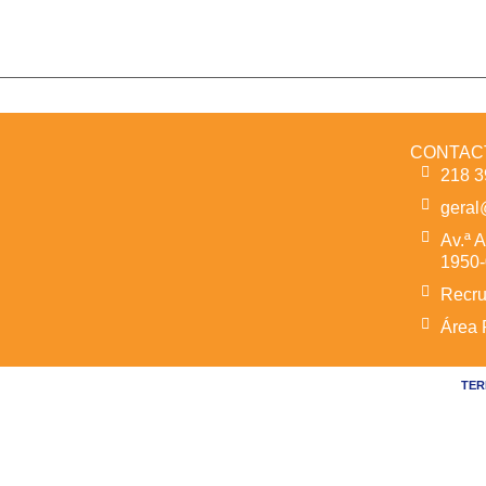
CONTAC
218 3
geral
Av.ª A
1950-
Recru
Área 
TER